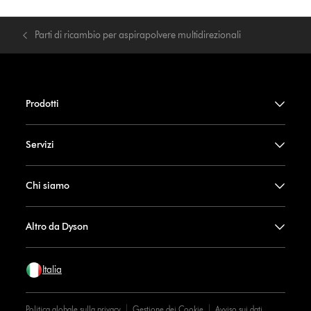
Parti di ricambio per aspirapolvere multidirezionali
Prodotti
Servizi
Chi siamo
Altro da Dyson
Italia
Politica globale sulla privacy
Gestione dei Cookie
Avviso sui dati