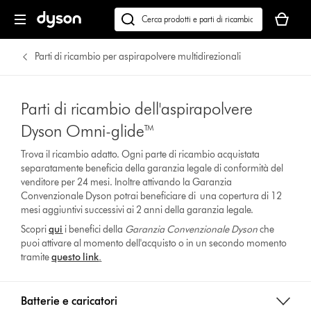
Il
carrello
Cerca
è
su
vuoto
dyson.it
Parti di ricambio per aspirapolvere multidirezionali
Parti di ricambio dell'aspirapolvere
Dyson Omni-glide™
Trova il ricambio adatto. Ogni parte di ricambio acquistata
separatamente beneficia della garanzia legale di conformità del
venditore per 24 mesi. Inoltre attivando la Garanzia
Convenzionale Dyson potrai beneficiare di una copertura di 12
mesi aggiuntivi successivi ai 2 anni della garanzia legale.
Scopri
qui
i benefici della
Garanzia Convenzionale Dyson
che
puoi attivare al momento dell'acquisto o in un secondo momento
tramite
questo link
.
Batterie e caricatori