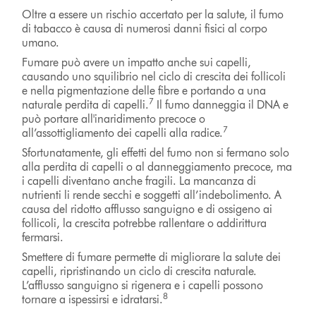
Oltre a essere un rischio accertato per la salute, il fumo
di tabacco è causa di numerosi danni fisici al corpo
umano.
Fumare può avere un impatto anche sui capelli,
causando uno squilibrio nel ciclo di crescita dei follicoli
e nella pigmentazione delle fibre e portando a una
7
naturale perdita di capelli.
Il fumo danneggia il DNA e
può portare all'inaridimento precoce o
7
all’assottigliamento dei capelli alla radice.
Sfortunatamente, gli effetti del fumo non si fermano solo
alla perdita di capelli o al danneggiamento precoce, ma
i capelli diventano anche fragili. La mancanza di
nutrienti li rende secchi e soggetti all’indebolimento. A
causa del ridotto afflusso sanguigno e di ossigeno ai
follicoli, la crescita potrebbe rallentare o addirittura
fermarsi.
Smettere di fumare permette di migliorare la salute dei
capelli, ripristinando un ciclo di crescita naturale.
L’afflusso sanguigno si rigenera e i capelli possono
8
tornare a ispessirsi e idratarsi.