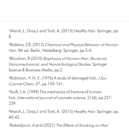
¹Marsh,J., Gray,J. and Tosti, A. (2015)
Healthy Hair
. Springer, pp.
8.
²Robbins, CR. (2012)
Chemical and Physical Behavior of Human
Hair.
5th ed. Berlin, Heidelberg: Springer, pp.5-6.
³Bhushan, B (2010)
Biophysics of Human Hair: Structural,
Nanomechanical, and Nanotribological Studies.
Springer
Science & Business Media, pp.2.
⁴Robinson, V. N. E. (1976) A study of damaged hair,
J Soc
Cosmet Chem
, 27, pp.155-161.
⁵Swift, J. A. (1999) The mechanics of fracture of human
hair,
International journal of cosmetic science
,
21(4), pp.227-
239.
⁶Marsh,J., Gray,J. and Tosti, A. (2015)
Healthy Hair
. Springer, pp.
40-42.
⁷Babadjouni, A et al (2021)
The Effects of Smoking on Hair