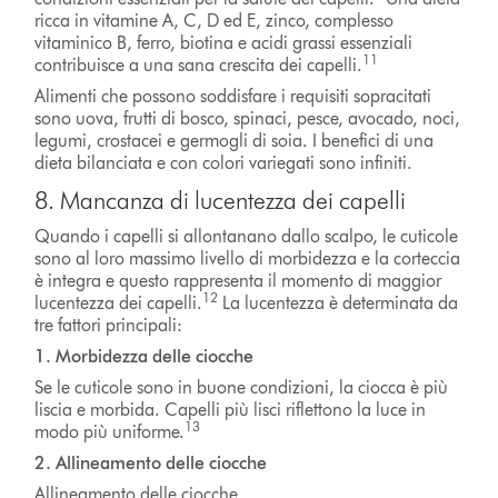
ricca in vitamine A, C, D ed E, zinco, complesso
vitaminico B, ferro, biotina e acidi grassi essenziali
11
contribuisce a una sana crescita dei capelli.
Alimenti che possono soddisfare i requisiti sopracitati
sono uova, frutti di bosco, spinaci, pesce, avocado, noci,
legumi, crostacei e germogli di soia. I benefici di una
dieta bilanciata e con colori variegati sono infiniti.
8. Mancanza di lucentezza dei capelli
Quando i capelli si allontanano dallo scalpo, le cuticole
sono al loro massimo livello di morbidezza e la corteccia
è integra e questo rappresenta il momento di maggior
12
lucentezza dei capelli.
La lucentezza è determinata da
tre fattori principali:
1. Morbidezza delle ciocche
Se le cuticole sono in buone condizioni, la ciocca è più
liscia e morbida. Capelli più lisci riflettono la luce in
13
modo più uniforme.
2. Allineamento delle ciocche
Allineamento delle ciocche