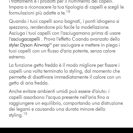
i trattamenti e i prodotti per il nutrimento dei capelli.
Impara a riconoscere la tua tipologia di capelli e scegli le
14
formulazioni più adatte a te.
Quando i tuoi capelli sono bagnati, i ponti idrogeno si
spezzano, rendendone più facile la modellazione.
Asciuga i tuoi capelli con l’asciugamano prima di usare
l’
asciugacapelli
. Prova l’effetto Coanda avanzato dello
styler Dyson Airwrap
™ per asciugare e mettere in piega i
tuoi capelli con un flusso d’aria potente, senza calore
estremo.
La funzione getto freddo è il modo migliore per fissare i
capelli una volta terminato lo styling, dal momento che
permette di disattivare immediatamente il calore con un
getto di aria fredda.
Anche evitare ambienti umidi può essere d’aiuto: i
capelli assorbono l’acqua presente nell’aria fino a
raggiungere un equilibrio, comportando una distruzione
dei legami e causando una durata minore dello
15
styling.