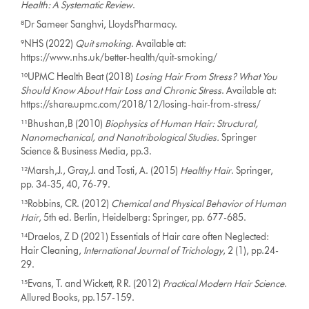
Health: A Systematic Review
.
⁸Dr Sameer Sanghvi, LloydsPharmacy.
⁹NHS (2022)
Quit smoking
. Available at:
https://www.nhs.uk/better-health/quit-smoking/
¹⁰UPMC Health Beat (2018)
Losing Hair From Stress? What You
Should Know About Hair Loss and Chronic Stress
. Available at:
https://share.upmc.com/2018/12/losing-hair-from-stress/
¹¹Bhushan,B (2010)
Biophysics of Human Hair: Structural,
Nanomechanical, and Nanotribological Studies.
Springer
Science & Business Media, pp.3.
¹²Marsh,J., Gray,J. and Tosti, A. (2015)
Healthy Hair
. Springer,
pp. 34-35, 40, 76-79.
¹³Robbins, CR. (2012)
Chemical and Physical Behavior of Human
Hair
, 5th ed. Berlin, Heidelberg: Springer, pp. 677-685.
¹⁴Draelos, Z D (2021) Essentials of Hair care often Neglected:
Hair Cleaning,
International Journal of Trichology
, 2 (1), pp.24-
29.
¹⁵Evans, T. and Wickett, R R. (2012)
Practical Modern Hair Science
.
Allured Books, pp.157-159.