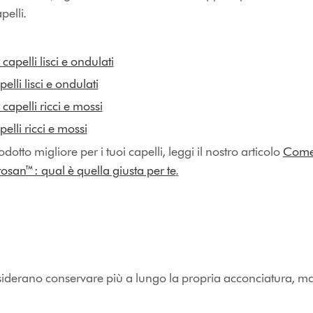
apelli.
apelli lisci e ondulati
lli lisci e ondulati
apelli ricci e mossi
elli ricci e mossi
odotto migliore per i tuoi capelli, leggi il nostro articolo
Come 
osan™: qual è quella giusta per te
.
desiderano conservare più a lungo la propria acconciatura, 