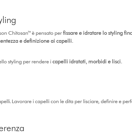
yling
Dyson Chitosan™ è pensato per
fissare e idratare lo styling fin
tezza e definizione ai capelli
.
ello styling per rendere i
capelli idratati, morbidi e lisci
.
 capelli. Lavorare i capelli con le dita per lisciare, definire e pe
ferenza