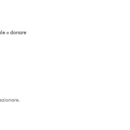
ale
e
donare
rfezionare.