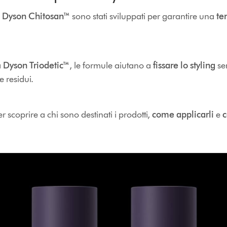
g
Dyson Chitosan™
sono stati sviluppati per garantire una
te
a
Dyson Triodetic™
, le formule aiutano a
fissare lo styling
se
e residui.
 scoprire a chi sono destinati i prodotti,
come applicarli
e
c