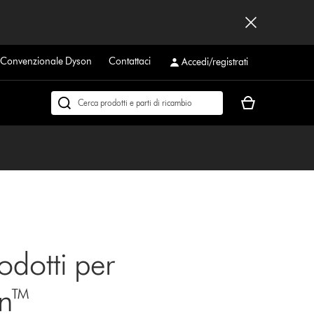
a Convenzionale Dyson
Contattaci
Accedi/registrati
Il
Cerca
carrello
su
è
dyson.it
vuoto
odotti per
an™