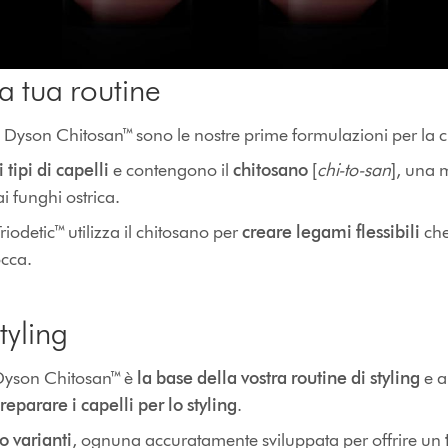
a tua routine
ing Dyson Chitosan™ sono le nostre prime formulazioni per la
c
 i tipi di capelli
e contengono il
chitosano
[
chi-to-san
], una
i funghi ostrica.
iodetic™ utilizza il chitosano per
creare legami flessibili
ch
iocca.
yling
 Dyson Chitosan™ è
la base della vostra routine di styling
e a
reparare i capelli per lo styling
.
o varianti
, ognuna accuratamente sviluppata per offrire un