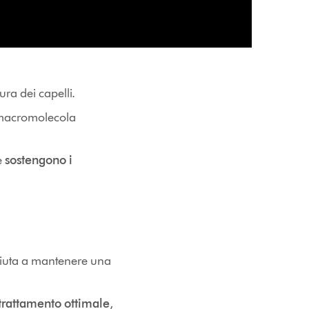
ura dei capelli.
 macromolecola
e
sostengono i
iuta a mantenere una
trattamento ottimale
,