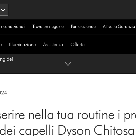
 ricondizionati
Trova un negozio
Per le aziende
Attiva la Garanzi
e
Illuminazione
Assistenza
Offerte
ing dei
024
rire nella tua routine i pr
g dei capelli Dyson Chitos