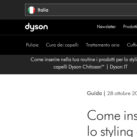
Salta
Italia
navigazione
Newsletter
Prodotti
Pulizie
Cura dei capelli
Trattamento aria
Cuffi
Come inserire nella tua routine i prodotti per lo styl
capelli Dyson Chitosan™ | Dyson IT
Guida |
28 ottobre 2
Come inse
lo stylin