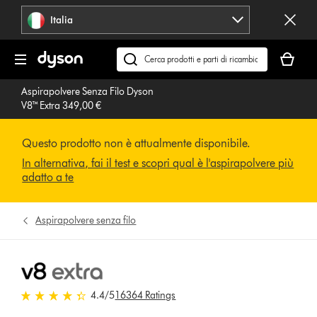
Salta
Italia
navigazione
Il
carrello
Cerca
è
su
Aspirapolvere Senza Filo Dyson
vuoto
dyson.it
V8™ Extra 349,00 €
Questo prodotto non è attualmente disponibile.
In alternativa, fai il test e scopri qual è l'aspirapolvere più
adatto a te
Aspirapolvere senza filo
4.4 stelle su 5 da 16364 Ratings
4.4
/5
16364 Ratings