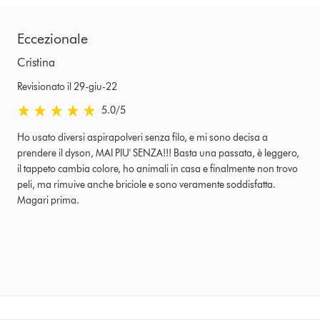
Eccezionale
Cristina
Revisionato il 29-giu-22
5.0 stelle su 5 da Revisionato il 29-giu-22 Ratings
5.0
/5
Ho usato diversi aspirapolveri senza filo, e mi sono decisa a
prendere il dyson, MAI PIU' SENZA!!! Basta una passata, è leggero,
il tappeto cambia colore, ho animali in casa e finalmente non trovo
peli, ma rimuive anche briciole e sono veramente soddisfatta.
Magari prima.