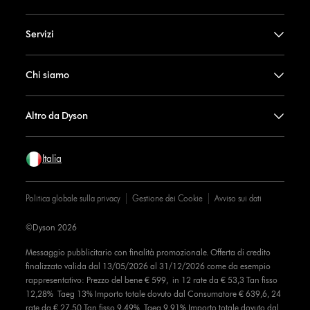
Servizi
Chi siamo
Altro da Dyson
Italia
Politica globale sulla privacy
Gestione dei Cookie
Avviso sui dati
©Dyson 2026
Messaggio pubblicitario con finalità promozionale. Offerta di credito
finalizzato valida dal 13/05/2026 al 31/12/2026 come da esempio
rappresentativo: Prezzo del bene € 599, in 12 rate da € 53,3 Tan fisso
12,28% Taeg 13% Importo totale dovuto dal Consumatore € 639,6, 24
rate da € 27,50 Tan fisso 9,49% Taeg 9,91% Importo totale dovuto dal