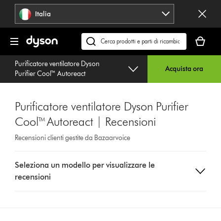
Salta
Italia
navigazione
Il
carrello
Cerca
è
su
Purificatore ventilatore Dyson
vuoto
dyson.it
Acquista ora
Purifier Cool™ Autoreact
Purificatore ventilatore Dyson Purifier
Cool™ Autoreact | Recensioni
Recensioni clienti gestite da Bazaarvoice
Select
Seleziona un modello per visualizzare le
a
recensioni
button
from
the
list
to