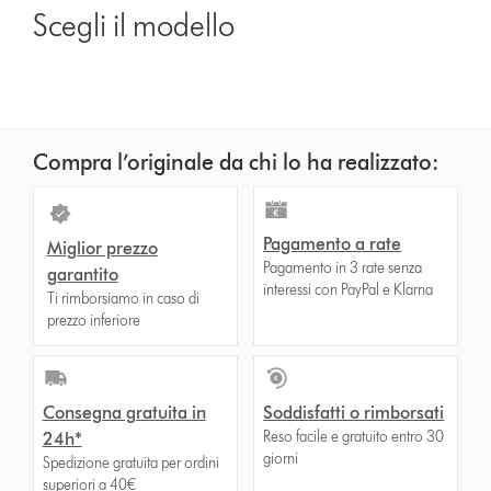
Scegli il modello
show
reviews
for
that
model
below
Compra l’originale da chi lo ha realizzato:
Pagamento a rate
Miglior prezzo
Pagamento in 3 rate senza
garantito
interessi con PayPal e Klarna
Ti rimborsiamo in caso di
prezzo inferiore
Consegna gratuita in
Soddisfatti o rimborsati
Reso facile e gratuito entro 30
24h*
giorni
Spedizione gratuita per ordini
superiori a 40€