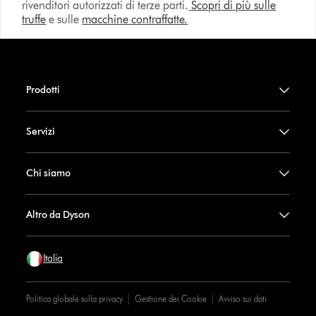
rivenditori autorizzati di terze parti.
Scopri di più sulle
truffe
e sulle
macchine contraffatte.
Prodotti
Servizi
Chi siamo
Altro da Dyson
Italia
Politica globale sulla privacy
Gestione dei Cookie
Avviso sui dati