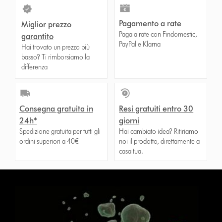
Pagamento a rate
Miglior prezzo
Paga a rate con Findomestic,
garantito
PayPal e Klarna
Hai trovato un prezzo più
basso? Ti rimborsiamo la
differenza
Consegna gratuita in
Resi gratuiti entro 30
24h*
giorni
Spedizione gratuita per tutti gli
Hai cambiato idea? Ritiriamo
ordini superiori a 40€
noi il prodotto, direttamente a
casa tua.