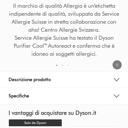
chetta
Il purificatore ventilatore Dyson Pur
Service
Cool™ Autoreact è certificato "Allergy-f
ne con
Quality Tested" da ECARF - European 
for Allergy Research Foundation
Dyson
che è
1
2
3
Descrizione prodotto
Specifiche
I vantaggi di acquistare su Dyson.it
Solo da Dyson