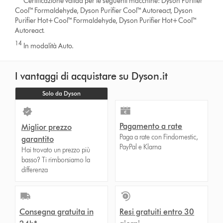
Certificazione valida per le seguenti macchine: Dyson Purifier
Cool™ Formaldehyde, Dyson Purifier Cool™ Autoreact, Dyson
Purifier Hot+Cool™ Formaldehyde, Dyson Purifier Hot+Cool™
Autoreact.
14
In modalità Auto.
I vantaggi di acquistare su Dyson.it
Solo da Dyson
Pagamento a rate
Miglior prezzo
Paga a rate con Findomestic,
garantito
PayPal e Klarna
Hai trovato un prezzo più
basso? Ti rimborsiamo la
differenza
Consegna gratuita in
Resi gratuiti entro 30