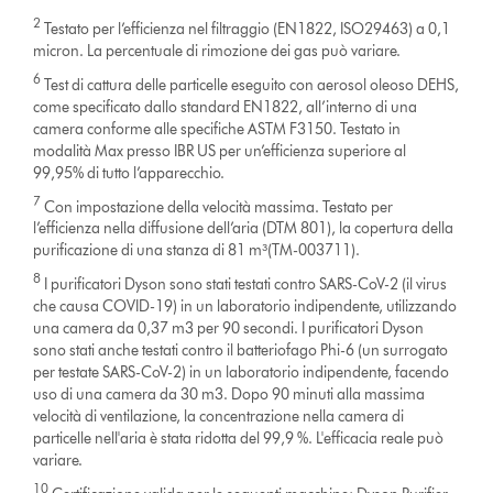
2
Testato per l’efficienza nel filtraggio (EN1822, ISO29463) a 0,1
micron. La percentuale di rimozione dei gas può variare.
6
Test di cattura delle particelle eseguito con aerosol oleoso DEHS,
come specificato dallo standard EN1822, all’interno di una
camera conforme alle specifiche ASTM F3150. Testato in
modalità Max presso IBR US per un’efficienza superiore al
99,95% di tutto l’apparecchio.
7
Con impostazione della velocità massima. Testato per
l’efficienza nella diffusione dell’aria (DTM 801), la copertura della
purificazione di una stanza di 81 m³(TM-003711).
8
I purificatori Dyson sono stati testati contro SARS-CoV-2 (il virus
che causa COVID-19) in un laboratorio indipendente, utilizzando
una camera da 0,37 m3 per 90 secondi. I purificatori Dyson
sono stati anche testati contro il batteriofago Phi-6 (un surrogato
per testate SARS-CoV-2) in un laboratorio indipendente, facendo
uso di una camera da 30 m3. Dopo 90 minuti alla massima
velocità di ventilazione, la concentrazione nella camera di
particelle nell'aria è stata ridotta del 99,9 %. L'efficacia reale può
variare.
10