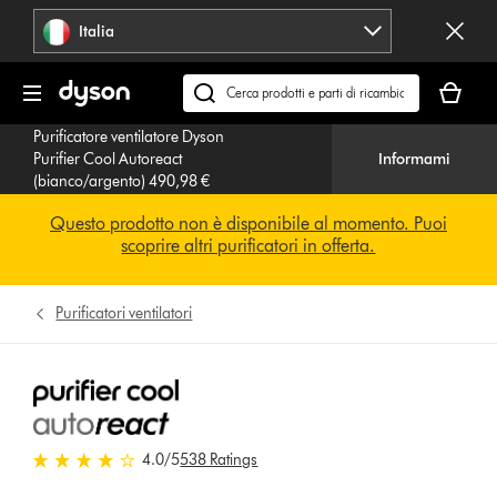
Salta
Italia
navigazione
Il
carrello
Cerca
è
su
Purificatore ventilatore Dyson
vuoto
dyson.it
Purifier Cool Autoreact
Informami
(bianco/argento) 490,98 €
Questo prodotto non è disponibile al momento. Puoi
scoprire altri purificatori in offerta.
Purificatori ventilatori
4.0 stelle su 5 da 538 Ratings
4.0
/5
538 Ratings