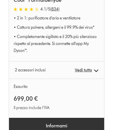
Cool™ Formaldehyde
4.1 stelle su 5 da 834 Ratings
4.1
/5
(834)
• 2 in 1: purificatore d'aria e ventilatore
• Cattura polvere, allergeni e il 99.9% dei virus*
• Completamente sigillato e il 20% più silenzioso
rispetto al precedente. Si connette all'app My
Dyson™.
2 accessori inclusi
Vedi tutto
Esaurito
699,00 €
Il prezzo include l’IVA
Informami