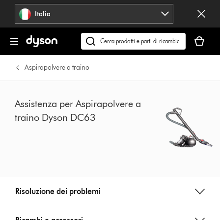
Salta
Italia
navigazione
Il
carrello
Cerca
è
su
vuoto
dyson.it
Aspirapolvere a traino
Assistenza per Aspirapolvere a
traino Dyson DC63
Risoluzione dei problemi