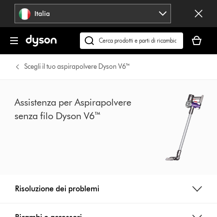
Salta
Italia
navigazione
Il
carrello
Cerca
è
su
vuoto
dyson.it
Scegli il tuo aspirapolvere Dyson V6™
Assistenza per Aspirapolvere
senza filo Dyson V6™
Risoluzione dei problemi