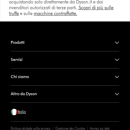
acquistando solo direttamente da Dyson.it e dai
rivenditori autorizzati di terze parti.
Scopri di più sulle
truffe
e sulle
macchine contraffatte.
Prodotti
Servizi
Chi siamo
Altro da Dyson
Italia
Politica globale sulla privacy
Gestione dei Cookie
Avviso sui dati