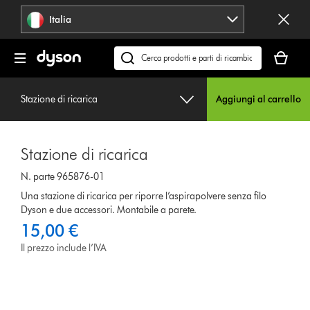
Salta
Italia
navigazione
Il
carrello
Cerca
è
su
vuoto
dyson.it
Stazione di ricarica
Aggiungi al carrello
Stazione di ricarica
N. parte 965876-01
Una stazione di ricarica per riporre l’aspirapolvere senza filo
Dyson e due accessori. Montabile a parete.
15,00 €
Il prezzo include l’IVA