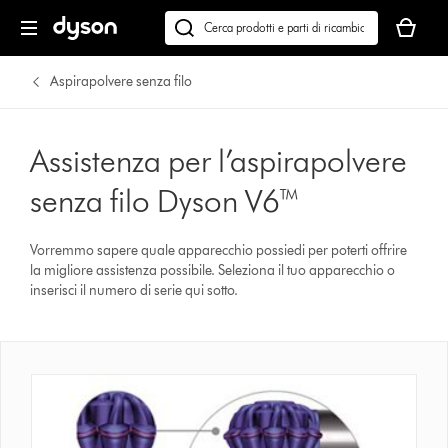
Il
carrello
Cerca
è
su
vuoto
dyson.it
Aspirapolvere senza filo
Assistenza per l’aspirapolvere
senza filo Dyson V6™
Vorremmo sapere quale apparecchio possiedi per poterti offrire
la migliore assistenza possibile. Seleziona il tuo apparecchio o
inserisci il numero di serie qui sotto.