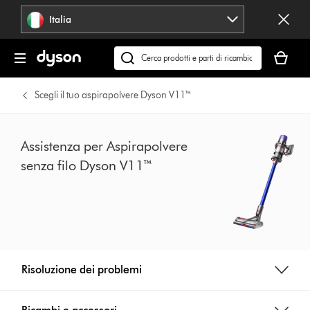
Salta
Italia
navigazione
Il
carrello
Cerca
è
su
vuoto
dyson.it
Scegli il tuo aspirapolvere Dyson V11™
Assistenza per Aspirapolvere
senza filo Dyson V11™
Risoluzione dei problemi