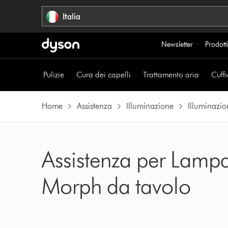
Salta
Italia
navigazione
Newsletter
Prodotti
Pulizie
Cura dei capelli
Trattamento aria
Cuffi
Home
Assistenza
Illuminazione
Illuminazio
Assistenza per Lamp
Morph da tavolo