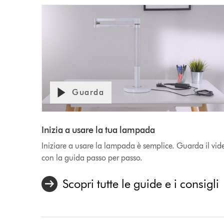
Guarda
Apri
Video
trascrizione
video
Transcript
Inizia a usare la tua lampada
Iniziare a usare la lampada è semplice. Guarda il vid
con la guida passo per passo.
Scopri tutte le guide e i consigli