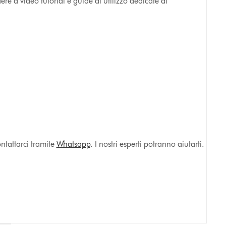
e a video tutorial e guide di utilizzo dedicate ai
ntattarci tramite
Whatsapp
. I nostri esperti potranno aiutarti.