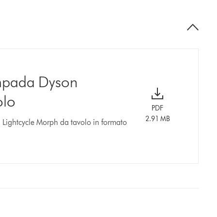
ampada Dyson
olo
PDF
2.91 MB
 Lightcycle Morph da tavolo in formato