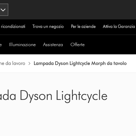
 ricondizionati
Trova un negozio
Per le aziende
Attiva la Garanzi
e
Illuminazione
Assistenza
Offerte
ne da lavoro
Lampada Dyson Lightcycle Morph da tavolo
ada Dyson Lightcycle