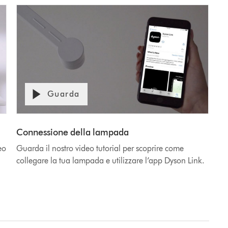
Guarda
Apri
Video
trascrizione
video
Transcript
Connessione della lampada
eo
Guarda il nostro video tutorial per scoprire come
collegare la tua lampada e utilizzare l’app Dyson Link.