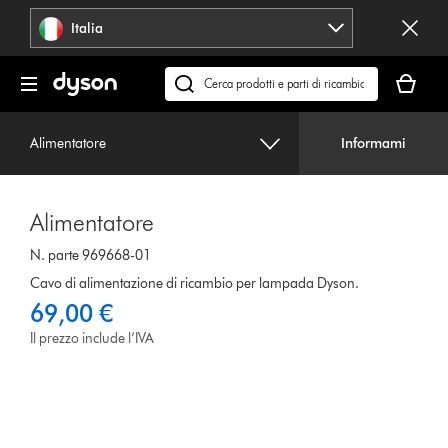
Salta
Italia
navigazione
Il
carrello
Cerca
è
su
vuoto
dyson.it
Alimentatore
Informami
Alimentatore
N. parte 969668-01
Cavo di alimentazione di ricambio per lampada Dyson.
69,00 €
Il prezzo include l’IVA