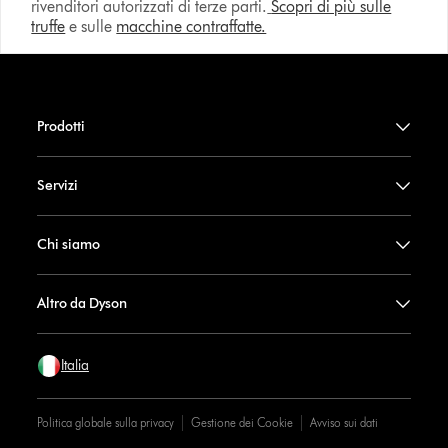
rivenditori autorizzati di terze parti.
Scopri di più sulle
truffe
e sulle
macchine contraffatte.
Prodotti
Servizi
Chi siamo
Altro da Dyson
Italia
Politica globale sulla privacy
Gestione dei Cookie
Avviso sui dati