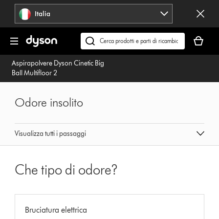
Salta
Italia
navigazione
Il
carrello
Cerca
è
su
Aspirapolvere Dyson Cinetic Big
vuoto
dyson.it
Ball Multifloor 2
Odore insolito
Visualizza tutti i passaggi
Che tipo di odore?
Bruciatura elettrica