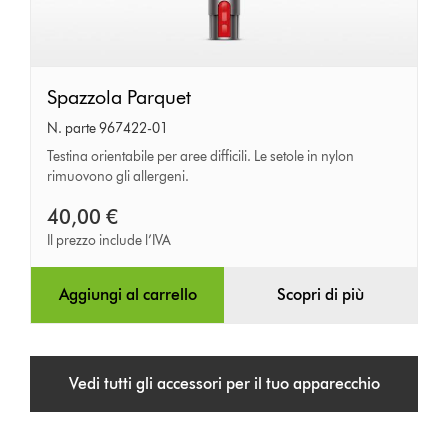
Spazzola
Spazzola Parquet
Parquet
N. parte 967422-01
Testina orientabile per aree difficili. Le setole in nylon
rimuovono gli allergeni.
40,00 €
Il prezzo include l’IVA
Aggiungi al carrello
Scopri di più
Vedi tutti gli accessori per il tuo apparecchio