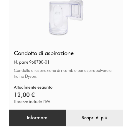
Condotto
Condotto di aspirazione
di
N. parte 968780-01
aspirazione
Condotto di aspirazione di ricambio per aspirapolvere a
traino Dyson.
Attualmente esaurito
12,00 €
Il prezzo include l’IVA
Informami
Scopri di più