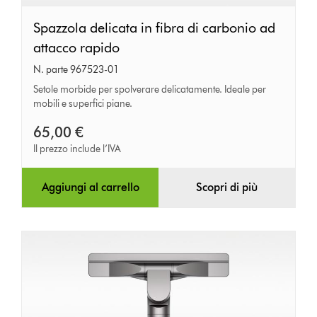
Spazzola
Spazzola delicata in fibra di carbonio ad
delicata
attacco rapido
in
N. parte 967523-01
fibra
Setole morbide per spolverare delicatamente. Ideale per
mobili e superfici piane.
di
carbonio
65,00 €
ad
Il prezzo include l’IVA
attacco
rapido
Aggiungi al carrello
Scopri di più