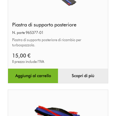
Piastra
Piastra di supporto posteriore
di
N. parte 965377-01
supporto
Piastra di supporto posteriore di ricambio per
posteriore
turbospazzola.
15,00 €
Il prezzo include l’IVA
Aggiungi al carrello
Scopri di più