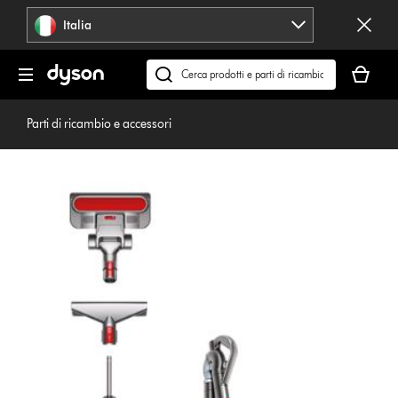
Salta
Italia
navigazione
Il
carrello
Cerca
è
su
vuoto
dyson.it
Parti di ricambio e accessori