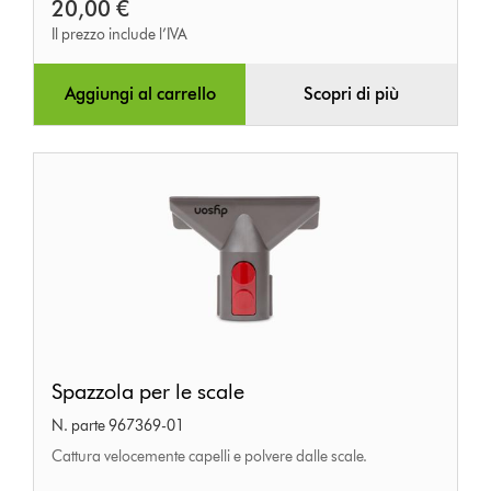
20,00 €
Il prezzo include l’IVA
Aggiungi al carrello
Scopri di più
Spazzola
Spazzola per le scale
per
N. parte 967369-01
le
Cattura velocemente capelli e polvere dalle scale.
scale