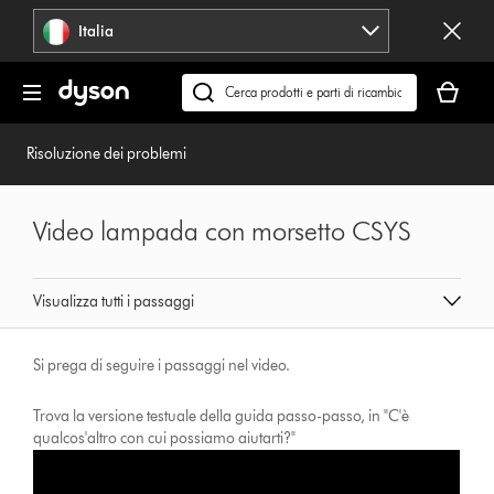
Salta
Italia
navigazione
Il
carrello
Cerca
è
su
vuoto
dyson.it
Risoluzione dei problemi
Video lampada con morsetto CSYS
Visualizza tutti i passaggi
Si prega di seguire i passaggi nel video.
Trova la versione testuale della guida passo-passo, in "C'è
qualcos'altro con cui possiamo aiutarti?"