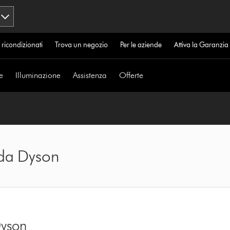
 ricondizionati
Trova un negozio
Per le aziende
Attiva la Garanzi
e
Illuminazione
Assistenza
Offerte
da Dyson
yson