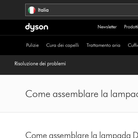
Salta
Italia
navigazione
Newsletter
Prodotti
Pulizie
Cura dei capelli
Trattamento aria
Cuffi
Risoluzione dei problemi
Come assemblare la lampa
Come assemblare la lampada D