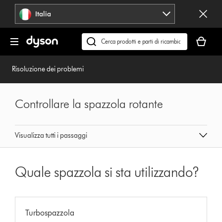
Salta
Italia
navigazione
Il
carrello
Cerca
è
su
vuoto
dyson.it
Risoluzione dei problemi
Controllare la spazzola rotante
Visualizza tutti i passaggi
Quale spazzola si sta utilizzando?
Turbospazzola