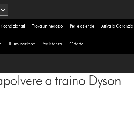
 ricondizionati
Trova un negozio
Per le aziende
Attiva la Garanzi
e
Illuminazione
Assistenza
Offerte
rapolvere a traino Dyson