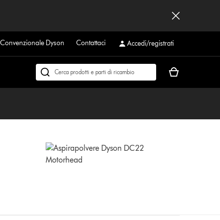
a Convenzionale Dyson
Contattaci
Accedi/registrati
Il
Cerca
carrello
su
è
dyson.it
vuoto