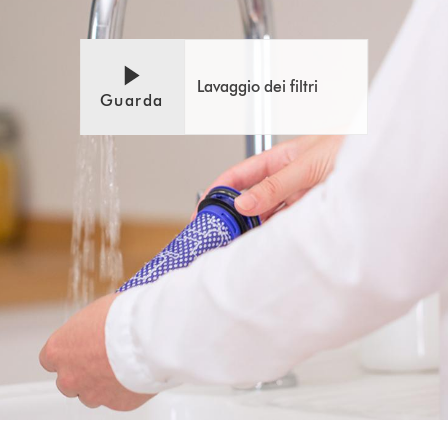
Apri
Video
trascrizione
Transcript
video
Lavaggio dei filtri
Guarda