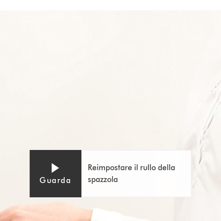
Apri
Video
trascrizione
Transcript
video
Reimpostare il rullo della
spazzola
Guarda