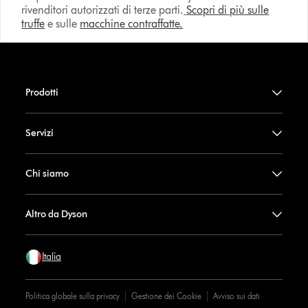
rivenditori autorizzati di terze parti.
Scopri di più sulle
truffe
e sulle
macchine contraffatte.
Prodotti
Servizi
Chi siamo
Altro da Dyson
Italia
Politica globale sulla privacy
Gestione dei Cookie
Avviso sui dati