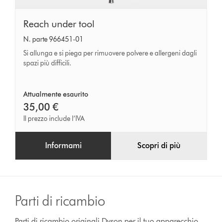
Reach
Reach under tool
under
N. parte 966451-01
tool
Si allunga e si piega per rimuovere polvere e allergeni dagli
spazi più difficili.
Attualmente esaurito
35,00 €
Il prezzo include l’IVA
Informami
Scopri di più
Parti di ricambio
Parti di ricambio originali Dyson per il tuo apparecchio