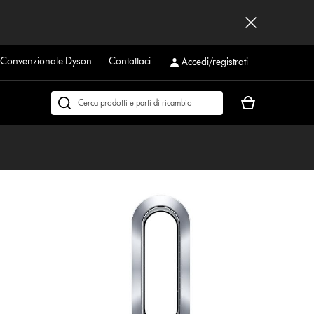
a Convenzionale Dyson
Contattaci
Accedi/registrati
Il
Cerca
carrello
su
è
dyson.it
vuoto