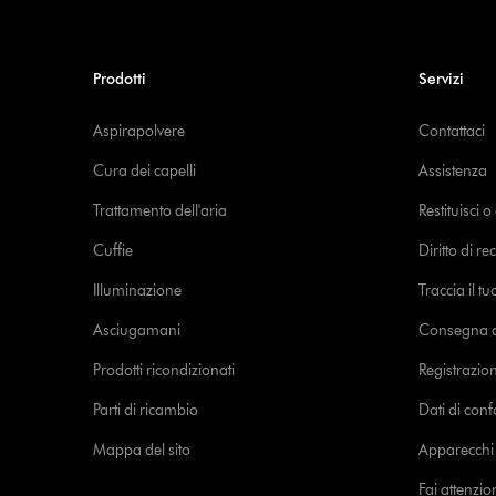
Prodotti
Servizi
Aspirapolvere
Contattaci
Cura dei capelli
Assistenza
Trattamento dell'aria
Restituisci 
Cuffie
Diritto di re
Illuminazione
Traccia il t
Asciugamani
Consegna de
Prodotti ricondizionati
Registrazio
Parti di ricambio
Dati di con
Mappa del sito
Apparecchi c
Fai attenzion