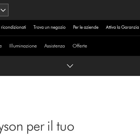
 ricondizionati
Trova un negozio
Per le aziende
Attiva la Garanzi
e
Illuminazione
Assistenza
Offerte
yson per il tuo