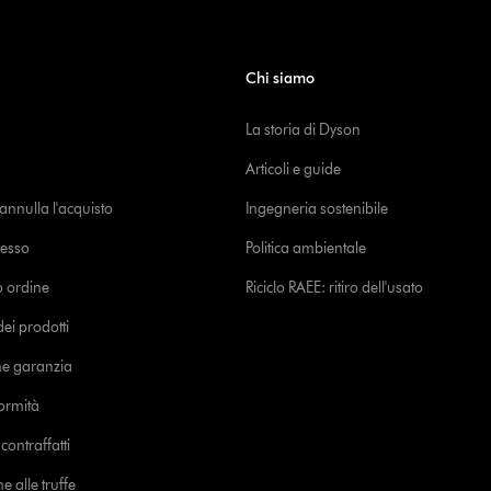
Chi siamo
La storia di Dyson
Articoli e guide
o annulla l'acquisto
Ingegneria sostenibile
cesso
Politica ambientale
uo ordine
Riciclo RAEE: ritiro dell'usato
i prodotti
ne garanzia
formità
ontraffatti
e alle truffe