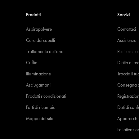
Prodotti
Servizi
Aspirapolvere
Contattaci
Cura dei capelli
Assistenza
Trattamento dell'aria
Restituisci 
Cuffie
Diritto di re
Illuminazione
Traccia il t
Asciugamani
Consegna de
Prodotti ricondizionati
Registrazio
Parti di ricambio
Dati di con
Mappa del sito
Apparecchi c
Fai attenzion