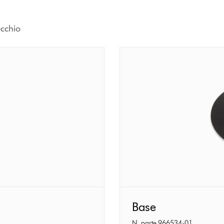
ecchio
Base
Base
N. parte 966534-01