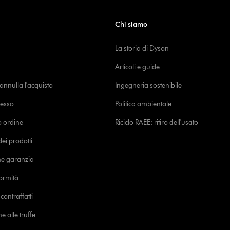
Chi siamo
La storia di Dyson
Articoli e guide
o annulla l'acquisto
Ingegneria sostenibile
cesso
Politica ambientale
uo ordine
Riciclo RAEE: ritiro dell'usato
i prodotti
ne garanzia
formità
ontraffatti
e alle truffe