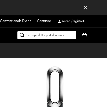
a Convenzionale Dyson
Contattaci
Accedi/registrati
Il
Cerca
carrello
su
è
dyson.it
vuoto