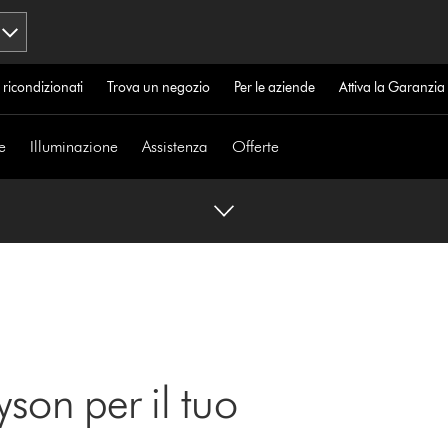
 ricondizionati
Trova un negozio
Per le aziende
Attiva la Garanzi
e
Illuminazione
Assistenza
Offerte
yson per il tuo