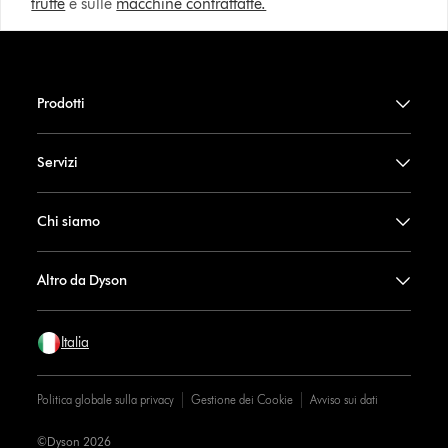
truffe
e sulle
macchine contraffatte.
Prodotti
Servizi
Chi siamo
Altro da Dyson
Italia
Politica globale sulla privacy
Gestione dei Cookie
Avviso sui dati
©Dyson 2026