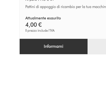
appoggio
Pattini di appoggio di ricambio per la tua macchi
Attualmente esaurito
4,00 €
Il prezzo include l’IVA
Informami