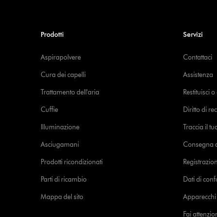
Prodotti
Servizi
Aspirapolvere
Contattaci
Cura dei capelli
Assistenza
Trattamento dell'aria
Restituisci 
Cuffie
Diritto di re
Illuminazione
Traccia il t
Asciugamani
Consegna de
Prodotti ricondizionati
Registrazio
Parti di ricambio
Dati di con
Mappa del sito
Apparecchi c
Fai attenzion