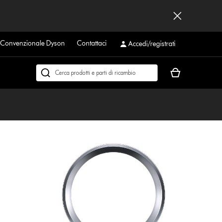
a Convenzionale Dyson
Contattaci
Accedi/registrati
Il
Cerca
carrello
su
è
dyson.it
vuoto