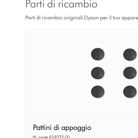
Parti di ricambio
Parti di ricambio originali Dyson per il tuo appar
Pattini
Pattini di appoggio
di
N. parte 919272-01