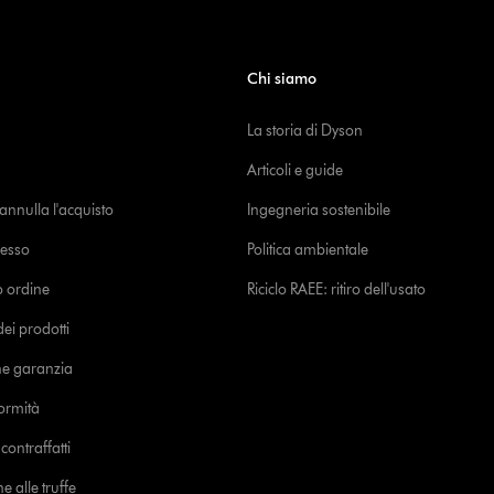
Chi siamo
La storia di Dyson
Articoli e guide
o annulla l'acquisto
Ingegneria sostenibile
cesso
Politica ambientale
uo ordine
Riciclo RAEE: ritiro dell'usato
i prodotti
ne garanzia
formità
ontraffatti
e alle truffe