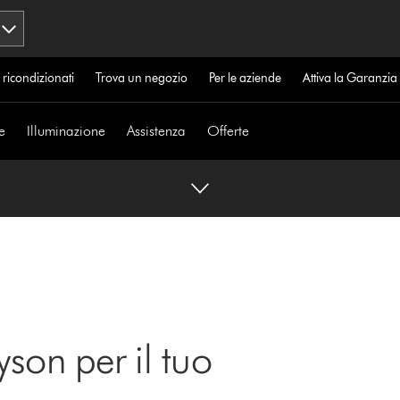
 ricondizionati
Trova un negozio
Per le aziende
Attiva la Garanzi
e
Illuminazione
Assistenza
Offerte
yson per il tuo