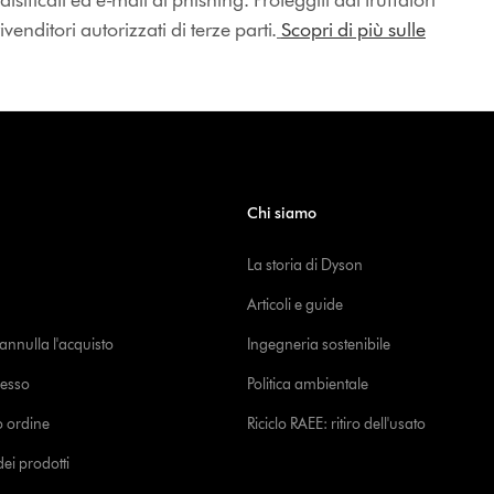
lsificati ed e-mail di phishing. Proteggiti dai truffatori
enditori autorizzati di terze parti.
Scopri di più sulle
Chi siamo
La storia di Dyson
Articoli e guide
o annulla l'acquisto
Ingegneria sostenibile
cesso
Politica ambientale
uo ordine
Riciclo RAEE: ritiro dell'usato
i prodotti