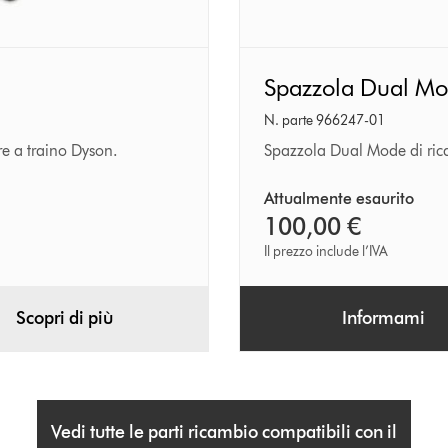
Spazzola
Spazzola Dual M
Dual
Mode
N. parte 966247-01
e a traino Dyson.
Spazzola Dual Mode di rica
Attualmente esaurito
100,00 €
Il prezzo include l’IVA
Scopri di più
Informami
Vedi tutte le parti ricambio compatibili con il