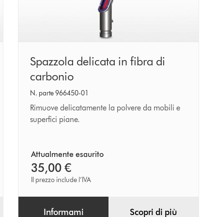
Spazzola
Spazzola delicata in fibra di
delicata
carbonio
in
N. parte 966450-01
fibra
Rimuove delicatamente la polvere da mobili e
di
superfici piane.
carbonio
Attualmente esaurito
35,00 €
Il prezzo include l’IVA
Informami
Scopri di più