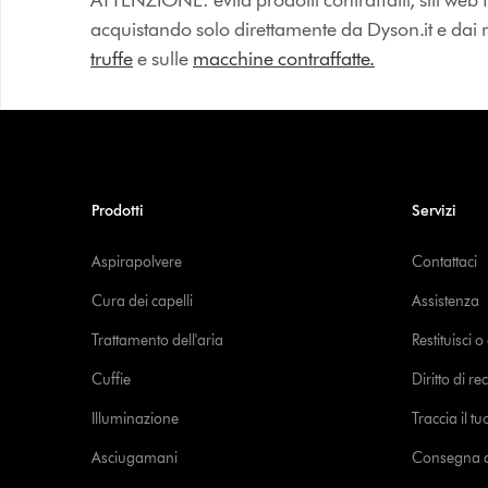
ATTENZIONE: evita prodotti contraffatti, siti web fa
acquistando solo direttamente da Dyson.it e dai riv
truffe
e sulle
macchine contraffatte.
Prodotti
Servizi
Aspirapolvere
Contattaci
Cura dei capelli
Assistenza
Trattamento dell'aria
Restituisci 
Cuffie
Diritto di re
Illuminazione
Traccia il t
Asciugamani
Consegna de