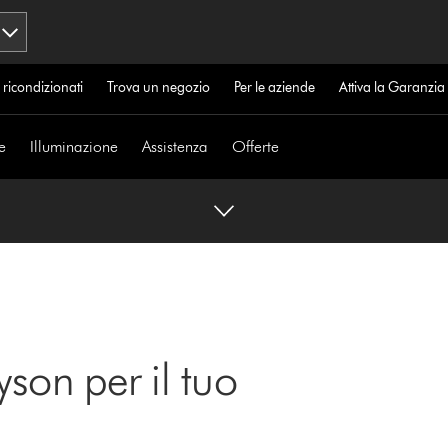
 ricondizionati
Trova un negozio
Per le aziende
Attiva la Garanzi
e
Illuminazione
Assistenza
Offerte
yson per il tuo