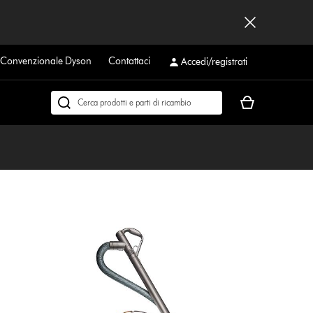
a Convenzionale Dyson
Contattaci
Accedi/registrati
Il
Cerca
carrello
su
è
dyson.it
vuoto