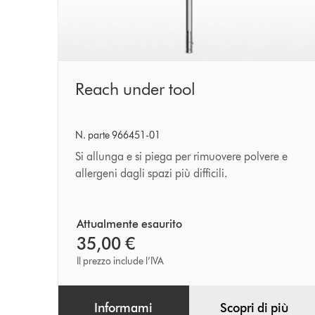
Reach
Reach under tool
under
tool
N. parte 966451-01
Si allunga e si piega per rimuovere polvere e
allergeni dagli spazi più difficili.
Attualmente esaurito
35,00 €
Il prezzo include l’IVA
Informami
Scopri di più