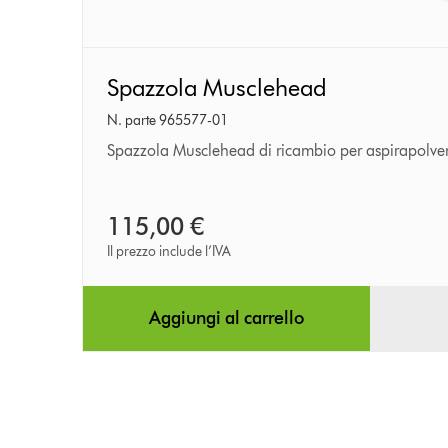
Spazzola
Spazzola Musclehead
Musclehead
N. parte 965577-01
Spazzola Musclehead di ricambio per aspirapolver
115,00 €
Il prezzo include l’IVA
Aggiungi al carrello