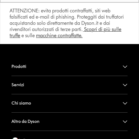
ATTENZIONE: evita prodotti contraffatti, siti web
falsificati ed e-mail di phishing. Proteggiti dai truffatori
acquistando solo direttamente da Dyson.it e dai
rivenditori autorizzati di terze parti.
Scopri di più sulle
truffe
e sulle
macchine contraffatte.
Prodotti
Servizi
Chi siamo
Altro da Dyson