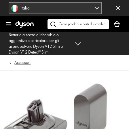
Salta
Italia
navigazione
Il
carrello
Cerca
è
su
Batteria a scatto di ricambio o
vuoto
dyson.it
aggiuntiva e caricatore per gli
aspirapolvere Dyson V12 Slim e
Dyson V12 Detect™ Slim
Accessori