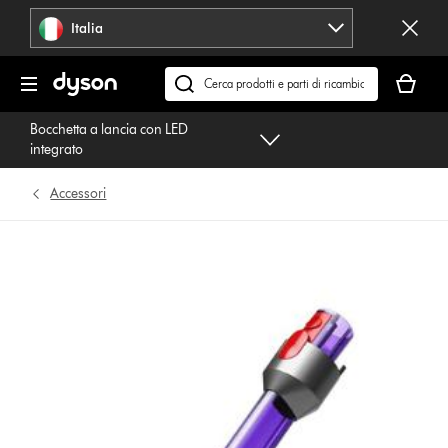
Salta
Italia
navigazione
Il
carrello
Cerca
è
su
Bocchetta a lancia con LED
vuoto
dyson.it
integrato
Accessori