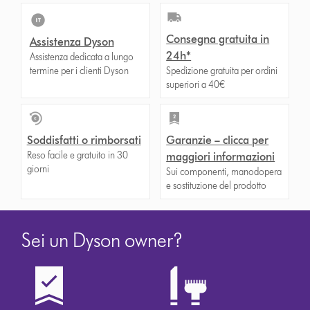
Consegna gratuita in
Assistenza Dyson
24h*
Assistenza dedicata a lungo
termine per i clienti Dyson
Spedizione gratuita per ordini
superiori a 40€
Soddisfatti o rimborsati
Garanzie – clicca per
Reso facile e gratuito in 30
maggiori informazioni
giorni
Sui componenti, manodopera
e sostituzione del prodotto
Sei un Dyson owner?