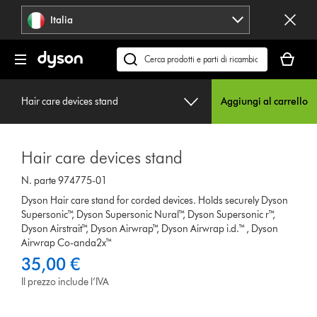
Salta
Italia
navigazione
Il
carrello
Cerca
è
su
vuoto
dyson.it
Hair care devices stand
Aggiungi al carrello
Hair care devices stand
N. parte 974775-01
Dyson Hair care stand for corded devices. Holds securely Dyson
Supersonic™, Dyson Supersonic Nural™, Dyson Supersonic r™,
Dyson Airstrait™, Dyson Airwrap™, Dyson Airwrap i.d.™ , Dyson
Airwrap Co-anda2x™
35,00 €
Il prezzo include l’IVA