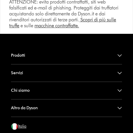
ATTENZIONE: evita prodotti contraffatti, siti web
falsificati ed e-mail di phishing. Proteggiti dai truffatori
acquistando solo direttamente da Dyson.it e dai
rivenditori autorizzati di terze parti.
Scopri di più sulle
truffe
e sulle
macchine contraffatte.
Prodotti
Servizi
Chi siamo
Altro da Dyson
Italia