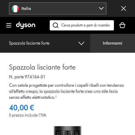
Salta
Italia
navigazione
Il
carrello
Cerca
è
su
vuoto
dyson.it
Spazzola lisciante forte
Informami
Spazzola lisciante forte
N. parte 974164-01
Con setole progettate per controllare i capelli ribelli con tendenza
all’effetto crespo, la spazzola lisciante forte crea uno stile liscio
senza effetto elettrostatico.¹
40,00 €
Il prezzo include l’IVA