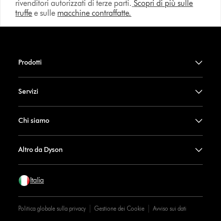
rivenditori autorizzati di terze parti.
Scopri di più sulle
truffe
e sulle
macchine contraffatte.
Prodotti
Servizi
Chi siamo
Altro da Dyson
Italia
Politica globale sulla privacy
Gestione dei Cookie
Avviso sui dati