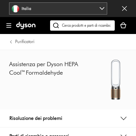
Salta
Italia
navigazione
Il
carrello
Cerca
è
su
vuoto
dyson.it
Purificatori
Assistenza per Dyson HEPA
Cool™ Formaldehyde
Risoluzione dei problemi