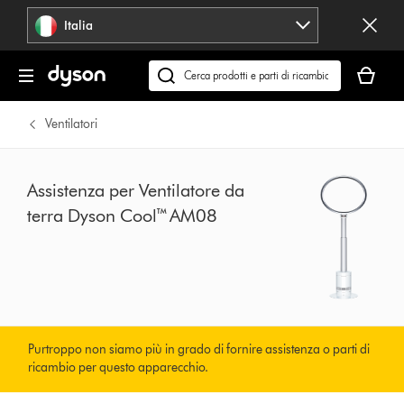
Salta
Italia
navigazione
Il
carrello
Cerca
è
su
vuoto
dyson.it
Ventilatori
Assistenza per Ventilatore da
terra Dyson Cool™ AM08
Purtroppo non siamo più in grado di fornire assistenza o parti di
ricambio per questo apparecchio.