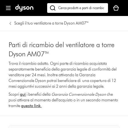
Il
carrello
Cerca
è
su
vuoto
dyson.it
Scegli il tuo ventilatore a torre Dyson AM07™
Parti di ricambio del ventilatore a torre
Dyson AM07™
Trova il ricambio adatto. Ogni parte di ricambio acquistata
separatamente beneficia della garanzia legale di conformità del
venditore per 24 mesi. Inoltre attivando la Garanzia
Convenzionale Dyson potrai beneficiare di una copertura di 12
mesi aggiuntivi successivi ai 2 anni della garanzia legale.
Scopri
qui
i benefici della
Garanzia Convenzionale Dyson
che
puoi attivare al momento dell'acquisto o in un secondo momento
tramite
questo link
.