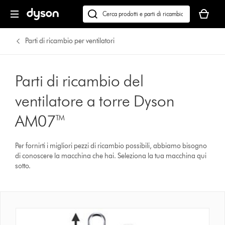
Il
carrello
Cerca
è
su
vuoto
dyson.it
Parti di ricambio per ventilatori
Parti di ricambio del
ventilatore a torre Dyson
AM07™
Per fornirti i migliori pezzi di ricambio possibili, abbiamo bisogno
di conoscere la macchina che hai. Seleziona la tua macchina qui
sotto.