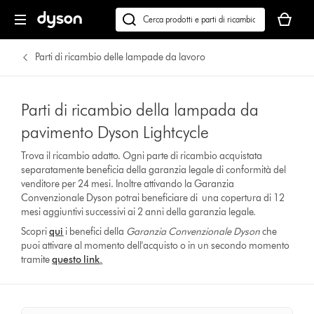
Il
carrello
Cerca
è
su
vuoto
dyson.it
Parti di ricambio delle lampade da lavoro
Parti di ricambio della lampada da
pavimento Dyson Lightcycle
Trova il ricambio adatto. Ogni parte di ricambio acquistata
separatamente beneficia della garanzia legale di conformità del
venditore per 24 mesi. Inoltre attivando la Garanzia
Convenzionale Dyson potrai beneficiare di una copertura di 12
mesi aggiuntivi successivi ai 2 anni della garanzia legale.
Scopri
qui
i benefici della
Garanzia Convenzionale Dyson
che
puoi attivare al momento dell'acquisto o in un secondo momento
tramite
questo link
.