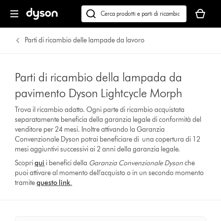
Il
carrello
Cerca
è
su
vuoto
dyson.it
Parti di ricambio delle lampade da lavoro
Parti di ricambio della lampada da
pavimento Dyson Lightcycle Morph
Trova il ricambio adatto. Ogni parte di ricambio acquistata
separatamente beneficia della garanzia legale di conformità del
venditore per 24 mesi. Inoltre attivando la Garanzia
Convenzionale Dyson potrai beneficiare di una copertura di 12
mesi aggiuntivi successivi ai 2 anni della garanzia legale.
Scopri
qui
i benefici della
Garanzia Convenzionale Dyson
che
puoi attivare al momento dell'acquisto o in un secondo momento
tramite
questo link
.