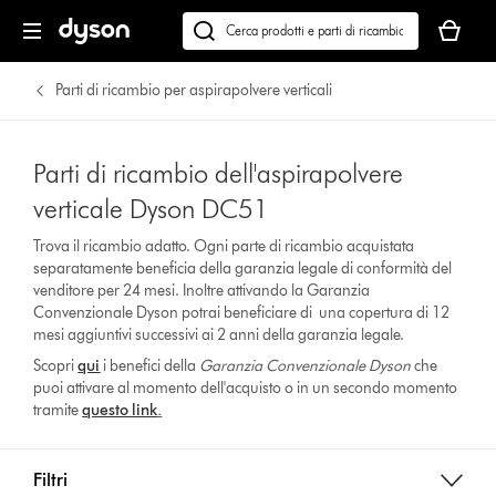
Il
carrello
Cerca
è
su
vuoto
dyson.it
Parti di ricambio per aspirapolvere verticali
Parti di ricambio dell'aspirapolvere
verticale Dyson DC51
Trova il ricambio adatto. Ogni parte di ricambio acquistata
separatamente beneficia della garanzia legale di conformità del
venditore per 24 mesi. Inoltre attivando la Garanzia
Convenzionale Dyson potrai beneficiare di una copertura di 12
mesi aggiuntivi successivi ai 2 anni della garanzia legale.
Scopri
qui
i benefici della
Garanzia Convenzionale Dyson
che
puoi attivare al momento dell'acquisto o in un secondo momento
tramite
questo link
.
Filtri