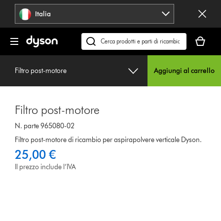
Salta
Italia
navigazione
Il
carrello
Cerca
è
su
vuoto
dyson.it
Filtro post-motore
Aggiungi al carrello
Filtro post-motore
N. parte 965080-02
Filtro post-motore di ricambio per aspirapolvere verticale Dyson.
25,00 €
Il prezzo include l’IVA