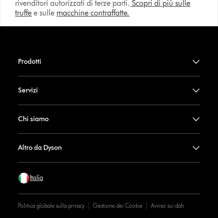
rivenditori autorizzati di terze parti.
Scopri di più sulle
truffe
e sulle
macchine contraffatte.
Prodotti
Servizi
Chi siamo
Altro da Dyson
Italia
Politica globale sulla privacy
Gestione dei Cookie
Avviso sui dati