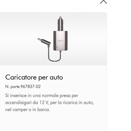
Caricatore
Caricatore per auto
per
auto
N. parte 967837-02
Si inserisce in una normale presa per
accendisigari da 12 V, per la ricarica in auto,
nel camper o in barca.