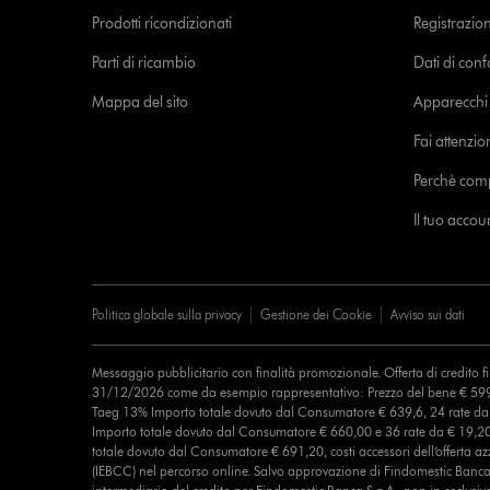
Prodotti ricondizionati
Registrazio
Parti di ricambio
Dati di con
Mappa del sito
Apparecchi c
Fai attenzion
Perchè com
Il tuo acco
Politica globale sulla privacy
Gestione dei Cookie
Avviso sui dati
Messaggio pubblicitario con finalità promozionale. Offerta di credito 
31/12/2026 come da esempio rappresentativo: Prezzo del bene € 599
Taeg 13% Importo totale dovuto dal Consumatore € 639,6, 24 rate d
Importo totale dovuto dal Consumatore € 660,00 e 36 rate da € 19,2
totale dovuto dal Consumatore € 691,20, costi accessori dell’offerta azz
(IEBCC) nel percorso online. Salvo approvazione di Findomestic Banca 