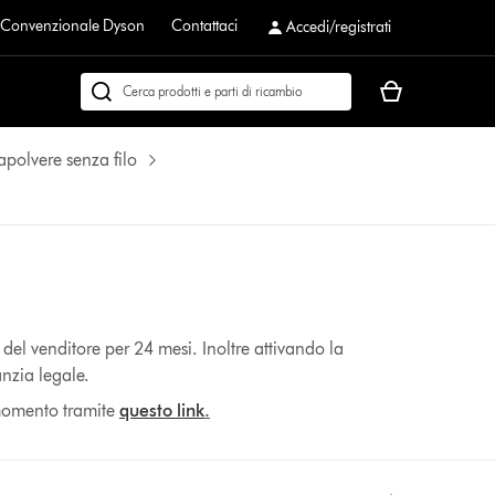
a Convenzionale Dyson
Contattaci
Accedi/registrati
Il
Cerca
carrello
su
è
dyson.it
rapolvere senza filo
vuoto
del venditore per 24 mesi. Inoltre attivando la
nzia legale.
 momento tramite
questo link
.