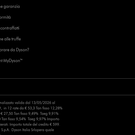
ne garanzia
formità
ontraffatti
e alle truffe
prare da Dyson?
unt MyDyson™
finalizzato valida dal 13/05/2026 al
, in 12 rate da € 53,3 Tan fisso 12,28%
a € 27,50 Tan fisso 9,49% Taeg 9,91%
0 Tan fisso 9,54% Taeg 9,97% Importo
erati. Importo totale del credito € 599.
S.p.A.. Dyson Italia Srlopera quale