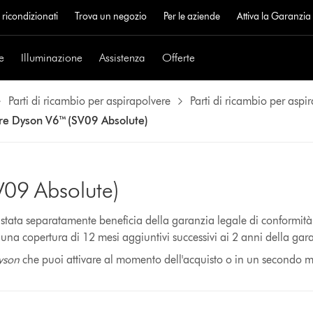
 ricondizionati
Trova un negozio
Per le aziende
Attiva la Garanzi
e
Illuminazione
Assistenza
Offerte
Parti di ricambio per aspirapolvere
Parti di ricambio per aspi
re Dyson V6™ (SV09 Absolute)
V09 Absolute)
stata separatamente beneficia della garanzia legale di conformità 
a copertura di 12 mesi aggiuntivi successivi ai 2 anni della gara
Dyson
che puoi attivare al momento dell'acquisto o in un secondo