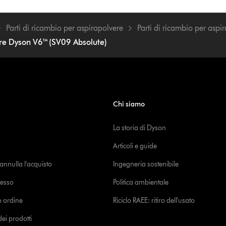
Parti di ricambio per aspirapolvere
Parti di ricambio per aspi
re Dyson V6™ (SV09 Absolute)
Chi siamo
La storia di Dyson
Articoli e guide
o annulla l'acquisto
Ingegneria sostenibile
cesso
Politica ambientale
uo ordine
Riciclo RAEE: ritiro dell'usato
i prodotti