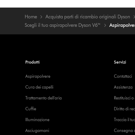
Home
Acquista parti di ricambio originali Dyson
Scegli il tuo aspirapolvere Dyson V6™
Aspirapolve
Prodotti
Servizi
Aspirapolvere
Contattaci
Cura dei capelli
Assistenza
Trattamento dell'aria
Restituisci 
Cuffie
Diritto di re
Illuminazione
Traccia il t
Asciugamani
Consegna de