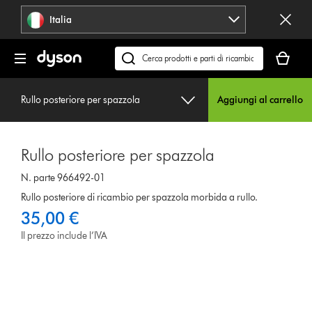
Salta
Italia
navigazione
Il
carrello
Cerca
è
su
vuoto
dyson.it
Rullo posteriore per spazzola
Aggiungi al carrello
Rullo posteriore per spazzola
N. parte 966492-01
Rullo posteriore di ricambio per spazzola morbida a rullo.
35,00 €
Il prezzo include l’IVA