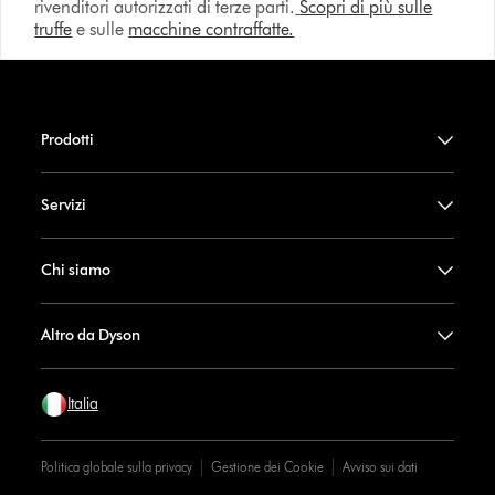
rivenditori autorizzati di terze parti.
Scopri di più sulle
truffe
e sulle
macchine contraffatte.
Prodotti
Servizi
Chi siamo
Altro da Dyson
Italia
Politica globale sulla privacy
Gestione dei Cookie
Avviso sui dati