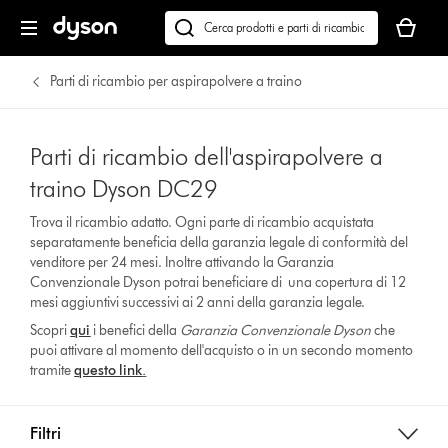
Il
carrello
Cerca
è
su
vuoto
dyson.it
Parti di ricambio per aspirapolvere a traino
Parti di ricambio dell'aspirapolvere a
traino Dyson DC29
Trova il ricambio adatto. Ogni parte di ricambio acquistata
separatamente beneficia della garanzia legale di conformità del
venditore per 24 mesi. Inoltre attivando la Garanzia
Convenzionale Dyson potrai beneficiare di una copertura di 12
mesi aggiuntivi successivi ai 2 anni della garanzia legale.
Scopri
qui
i benefici della
Garanzia Convenzionale Dyson
che
puoi attivare al momento dell'acquisto o in un secondo momento
tramite
questo link
.
Filtri