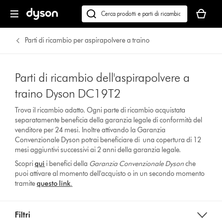
Il
carrello
Cerca
è
su
vuoto
dyson.it
Parti di ricambio per aspirapolvere a traino
Parti di ricambio dell'aspirapolvere a
traino Dyson DC19T2
Trova il ricambio adatto. Ogni parte di ricambio acquistata
separatamente beneficia della garanzia legale di conformità del
venditore per 24 mesi. Inoltre attivando la Garanzia
Convenzionale Dyson potrai beneficiare di una copertura di 12
mesi aggiuntivi successivi ai 2 anni della garanzia legale.
Scopri
qui
i benefici della
Garanzia Convenzionale Dyson
che
puoi attivare al momento dell'acquisto o in un secondo momento
tramite
questo link
.
Filtri