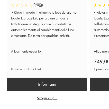
0 stelle su 5 da 0 Ratings
5.0 stelle 
0
/0
(0)
• Rileva in modo intelligente la luce del giorno
• Rileva in
locale. È progettata per aiutare a ridurre
locale. È p
l'affaticamento degli occhi e può adattarsi
l'affatica
automaticamente ai cambiamenti della luce
automatic
circostante. Da terra per qualsiasi attività.
circostante
Attualmente esaurito
Attualment
749,0
Il prezzo include l’IVA
Il prezzo i
Informami
Scopri di più