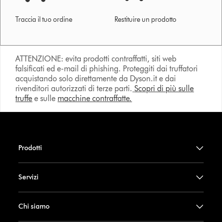
Traccia il tuo ordine
Restituire un prodotto
ATTENZIONE: evita prodotti contraffatti, siti web
falsificati ed e-mail di phishing. Proteggiti dai truffatori
acquistando solo direttamente da Dyson.it e dai
rivenditori autorizzati di terze parti.
Scopri di più sulle
truffe
e sulle
macchine contraffatte.
Prodotti
Servizi
Chi siamo