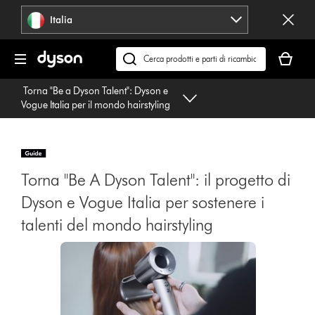
Salta
Italia
navigazione
Il
carrello
Cerca
è
su
Torna "Be a Dyson Talent": Dyson e
vuoto
dyson.it
Vogue Italia per il mondo hairstyling
Torna "Be A Dyson Talent": il progetto di
Dyson e Vogue Italia per sostenere i
talenti del mondo hairstyling