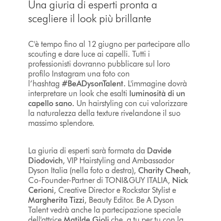
Una giuria di esperti pronta a
scegliere il look più brillante
C'è tempo fino al 12 giugno per partecipare allo
scouting e dare luce ai capelli. Tutti i
professionisti dovranno pubblicare sul loro
profilo Instagram una foto con
l’hashtag
#BeADysonTalent.
L'immagine dovrà
interpretare un look che esalti
luminosità di un
capello sano.
Un hairstyling con cui valorizzare
la naturalezza della texture rivelandone il suo
massimo splendore.
La giuria di esperti sarà formata da
Davide
Diodovich
, VIP Hairstyling and Ambassador
Dyson Italia
(nella foto a destra),
Charity Cheah
,
Co-Founder-Partner di TONI&GUY ITALIA,
Nick
Cerioni
, Creative Director e Rockstar Stylist e
Margherita Tizzi
, Beauty Editor. Be A Dyson
Talent vedrà anche la partecipazione speciale
dell'attrice
Matilde Gioli
che, a tu per tu con la