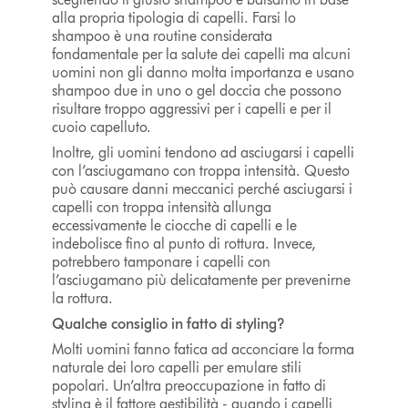
alla propria tipologia di capelli. Farsi lo
shampoo è una routine considerata
fondamentale per la salute dei capelli ma alcuni
uomini non gli danno molta importanza e usano
shampoo due in uno o gel doccia che possono
risultare troppo aggressivi per i capelli e per il
cuoio capelluto.
Inoltre, gli uomini tendono ad asciugarsi i capelli
con l’asciugamano con troppa intensità. Questo
può causare danni meccanici perché asciugarsi i
capelli con troppa intensità allunga
eccessivamente le ciocche di capelli e le
indebolisce fino al punto di rottura. Invece,
potrebbero tamponare i capelli con
l’asciugamano più delicatamente per prevenirne
la rottura.
Qualche consiglio in fatto di styling?
Molti uomini fanno fatica ad acconciare la forma
naturale dei loro capelli per emulare stili
popolari. Un’altra preoccupazione in fatto di
styling è il fattore gestibilità - quando i capelli