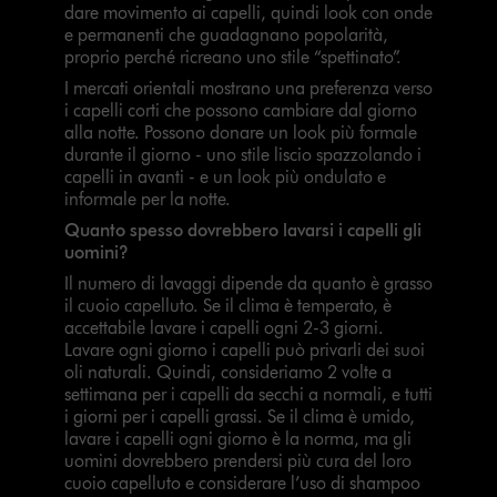
dare movimento ai capelli, quindi look con onde
e permanenti che guadagnano popolarità,
proprio perché ricreano uno stile “spettinato”.
I mercati orientali mostrano una preferenza verso
i capelli corti che possono cambiare dal giorno
alla notte. Possono donare un look più formale
durante il giorno - uno stile liscio spazzolando i
capelli in avanti - e un look più ondulato e
informale per la notte.
Quanto spesso dovrebbero lavarsi i capelli gli
uomini?
Il numero di lavaggi dipende da quanto è grasso
il cuoio capelluto. Se il clima è temperato, è
accettabile lavare i capelli ogni 2-3 giorni.
Lavare ogni giorno i capelli può privarli dei suoi
oli naturali. Quindi, consideriamo 2 volte a
settimana per i capelli da secchi a normali, e tutti
i giorni per i capelli grassi. Se il clima è umido,
lavare i capelli ogni giorno è la norma, ma gli
uomini dovrebbero prendersi più cura del loro
cuoio capelluto e considerare l’uso di shampoo