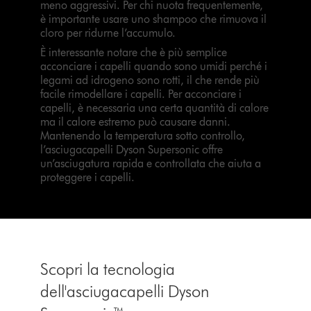
meno aggressivi. Per chi nuota frequentemente,
è importante usare uno shampoo che rimuova il
cloro per ridurne l’accumulo.
È interessante notare che è più semplice
acconciare i capelli quando sono umidi perché i
legami ad idrogeno sono rotti, il che rende più
facile rimodellare i capelli. Per acconciare i
capelli, è necessaria una certa quantità di calore
ma il calore estremo può causare danni.
Mantenendo la temperatura sotto controllo,
l’asciugacapelli Dyson Supersonic offre
un’asciugatura rapida e controllata che aiuta a
proteggere i capelli.
Scopri la tecnologia
dell'asciugacapelli Dyson