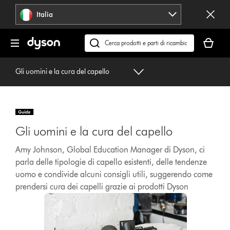
Salta
Italia
navigazione
Il
carrello
Cerca
è
su
vuoto
dyson.it
Gli uomini e la cura del capello
Gli uomini e la cura del capello
Amy Johnson, Global Education Manager di Dyson, ci
parla delle tipologie di capello esistenti, delle tendenze
uomo e condivide alcuni consigli utili, suggerendo come
prendersi cura dei capelli grazie ai prodotti Dyson