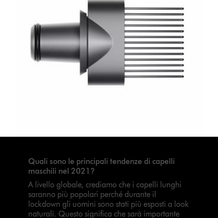
Quali sono le principali tendenze di capelli
maschili nel 2021?
A livello globale, crediamo che i capelli lunghi
saranno più popolari perché durante il
lockdown gli uomini sono stati più esposti a look
naturali. Questo significa che sarà importante