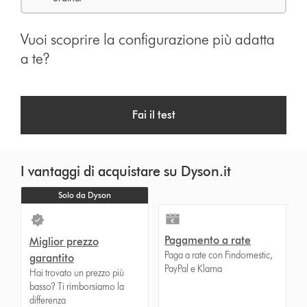
Vuoi scoprire la configurazione più adatta
a te?
Fai il test
I vantaggi di acquistare su Dyson.it
Solo da Dyson
Pagamento a rate
Miglior prezzo
Paga a rate con Findomestic,
garantito
PayPal e Klarna
Hai trovato un prezzo più
basso? Ti rimborsiamo la
differenza