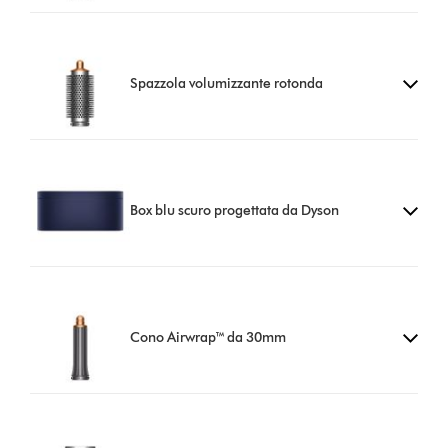
Spazzola volumizzante rotonda
Box blu scuro progettata da Dyson
Cono Airwrap™ da 30mm