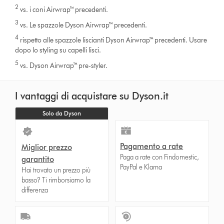
2
vs. i coni Airwrap™ precedenti.
3
vs. Le spazzole Dyson Airwrap™ precedenti.
4
rispetto alle spazzole liscianti Dyson Airwrap™ precedenti. Usare
dopo lo styling su capelli lisci.
5
vs. Dyson Airwrap™ pre-styler.
I vantaggi di acquistare su Dyson.it
Solo da Dyson
Pagamento a rate
Miglior prezzo
Paga a rate con Findomestic,
garantito
PayPal e Klarna
Hai trovato un prezzo più
basso? Ti rimborsiamo la
differenza