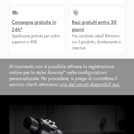
Consegna gratuita in
Resi gratuiti entro 30
24h*
giorni
Spedizione gratuita per ordini
Hai cambiato idea? Ritiriamo
superiori a 40€
noi il prodotto, direttamente a
casa tua.
Al momento non è possibile attivare la registrazione
online per lo styler Airwrap™ nelle configurazioni
personalizzate. Per procedere, si prega di contattare il
servizio clienti attraverso
uno dei canali disponibili qui.