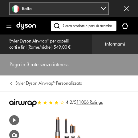
Salta
Italia
navigazione
Il
carrello
Cerca
è
su
vuoto
Styler Dyson Airwrap™ per capelli
dyson.it
Informami
corti e fini (Rame/nichel) 549,00 €
Paga in 3 rate senza interessi
Styler Dyson Airwrap™ Personalizzato
4.2 stelle su 5 da 11006 Ratings
4.2
/5
11006 Ratings