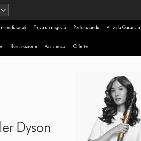
 ricondizionati
Trova un negozio
Per le aziende
Attiva la Garanzi
e
Illuminazione
Assistenza
Offerte
yler Dyson