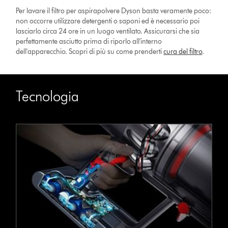
Per lavare il filtro per aspirapolvere Dyson basta veramente poco:
non occorre utilizzare detergenti o saponi ed è necessario poi
lasciarlo circa 24 ore in un luogo ventilato. Assicurarsi che sia
perfettamente asciutto prima di riporlo all'interno
dell'apparecchio. Scopri di più su come prenderti
cura del filtro
.
Tecnologia