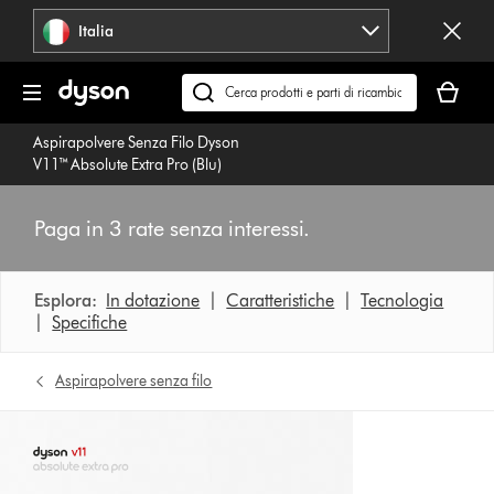
Salta
Italia
navigazione
Il
carrello
Cerca
è
su
Aspirapolvere Senza Filo Dyson
vuoto
dyson.it
V11™ Absolute Extra Pro (Blu)
Paga in 3 rate senza interessi.
Esplora:
In dotazione
|
Caratteristiche
|
Tecnologia
|
Specifiche
Aspirapolvere senza filo