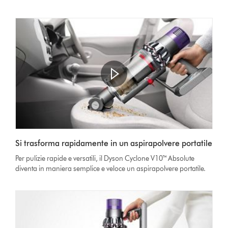
Apri
trascrizione
Video
video
Si trasforma rapidamente in un aspirapolvere portatile
Transcript
Per pulizie rapide e versatili, il Dyson Cyclone V10™ Absolute
diventa in maniera semplice e veloce un aspirapolvere portatile.