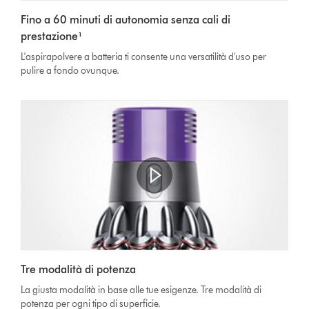
Fino a 60 minuti di autonomia senza cali di
prestazione¹
L'aspirapolvere a batteria ti consente una versatilità d'uso per
pulire a fondo ovunque.
Apri
trascrizione
Video
video
Tre modalità di potenza
Transcript
La giusta modalità in base alle tue esigenze. Tre modalità di
potenza per ogni tipo di superficie.