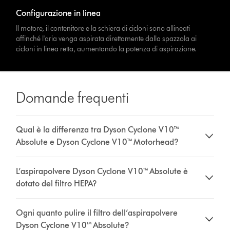
Configurazione in linea
Il motore, il contenitore e la schiera di cicloni sono allineati
affinché l'aria venga aspirata direttamente dalla spazzola ai
cicloni in linea retta, aumentando la potenza di aspirazione.
Domande frequenti
Qual è la differenza tra Dyson Cyclone V10™
Absolute e Dyson Cyclone V10™ Motorhead?
L’aspirapolvere Dyson Cyclone V10™ Absolute è
dotato del filtro HEPA?
Ogni quanto pulire il filtro dell’aspirapolvere
Dyson Cyclone V10™ Absolute?