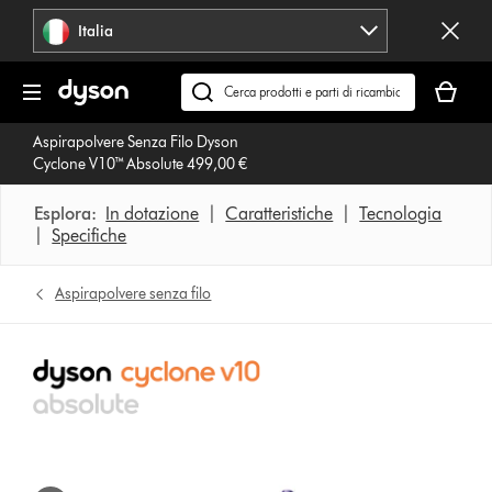
Salta
Italia
navigazione
Il
carrello
Cerca
è
su
Aspirapolvere Senza Filo Dyson
vuoto
dyson.it
Cyclone V10™ Absolute 499,00 €
Esplora:
In dotazione
|
Caratteristiche
|
Tecnologia
|
Specifiche
Aspirapolvere senza filo