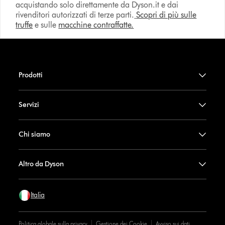
acquistando solo direttamente da Dyson.it e dai
rivenditori autorizzati di terze parti.
Scopri di più sulle
truffe
e sulle
macchine contraffatte.
Prodotti
Servizi
Chi siamo
Altro da Dyson
Italia
Politica globale sulla privacy
Gestione dei Cookie
Avviso sui dati