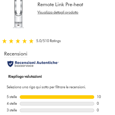
Remote Link Pre-heat
reviews
for
Visualizza dettagli prodotto
that
model
below
5.0
/5
10 Ratings
5.0
stelle
su
5
da
10
Ratings