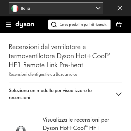
Salta
Italia
navigazione
Il
carrello
Cerca
è
su
vuoto
dyson.it
Recensioni del ventilatore e
termoventilatore Dyson Hot+Cool™
HF1 Remote Link Pre-heat
Recensioni clienti gestite da Bazaarvoice
Select
Seleziona un modello per visualizzare le
a
recensioni
button
from
the
list
Visualizza le recensioni per
to
Dyson Hot+Cool™ HF1
show